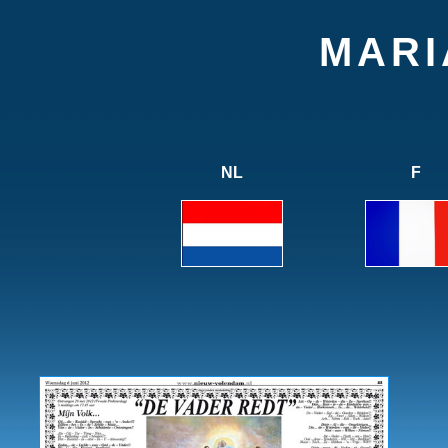
MARI
NL
F